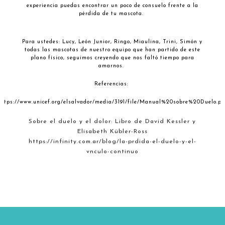
experiencia puedas encontrar un poco de consuelo frente a la
pérdida de tu mascota.
Para ustedes: Lucy, León Junior, Ringo, Miaulina, Trini, Simón y
todas las mascotas de nuestro equipo que han partido de este
plano físico, seguimos creyendo que nos faltó tiempo para
amarnos.
Referencias:
https://www.unicef.org/elsalvador/media/3191/file/Manual%20sobre%20Duelo.pd
Sobre el duelo y el dolor:
Libro de David Kessler y
Elisabeth Kübler-Ross
https://infinity.com.ar/blog/la-prdida-el-duelo-y-el-
vnculo-continuo