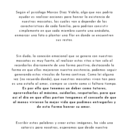
Según el psicólogo Marcos Diaz Videla, algo que nos podría
ayudar es realizar acciones para honrar la existencia de
nuestras mascotas, las cuales van a depender de las
características de cada familia, pero podrían consistir
simplemente en que cada miembro cuente una anécdota,
enmarcar una foto o plantar una flor en donde se encuentren
sus restos.
Sin duda, la conexión emocional que se genera con nuestras
mascotas es muy fuerte, al realizar estos ritos o tan solo al
recordarlos diariamente de una forma positiva, destacando la
forma en que ellos mejoraron nuestra existencia, podemos seguir
generando estos vínculos de forma continua. Como leí alguna
vez (no recuerdo donde), que nuestras mascotas vivan tan poco
es una estafa al amor, siempre se siente como si faltara tiempo.
Es por ello que tenemos un deber como tutores,
aprovecharlas al máximo, cuidarlas, respetarlas, para que
así el día en que ellas partan tengamos el consuelo de que
al menos vivieron la mejor vida que pudimos entregarles y
de esta forma honrar su amor.
Escribir estas palabras y crear estas imágenes, ha sido una
catarsis para nosotras, esperamos que desde nuestra