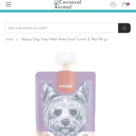
1
hola@carnavalanimal.cl
+56939145030
Inicio
>
Wanpy Dog Tasty Meat Paste Duck Carrot & Peas 90 gr