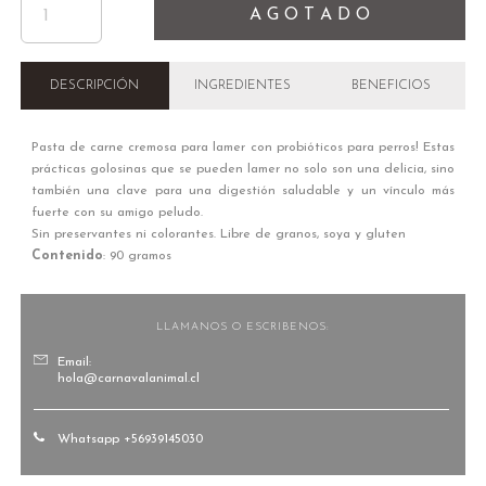
A G O T A D O
DESCRIPCIÓN
INGREDIENTES
BENEFICIOS
Pasta de carne cremosa para lamer con probióticos para perros!
Estas
prácticas golosinas que se pueden lamer no solo son una delicia, sino
también una clave para una digestión saludable y un vínculo más
fuerte con su amigo peludo.
Sin preservantes ni colorantes. Libre de granos, soya y gluten
Contenido
: 90 gramos
LLAMANOS O ESCRIBENOS:
Email:
hola@carnavalanimal.cl
Whatsapp +56939145030