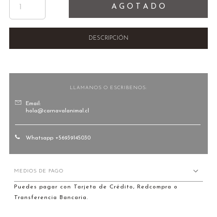
A G O T A D O
DESCRIPCIÓN
LLAMANOS O ESCRIBENOS:
Email:
hola@carnavalanimal.cl
Whatsapp +56939145030
MEDIOS DE PAGO
Puedes pagar con Tarjeta de Crédito, Redcompra o
Transferencia Bancaria.