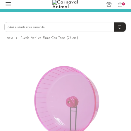
1
hola@carnavalanimal.cl
+56939145030
Inicio
>
Rueda Acrílica Erizo Con Tapa (27 cm)