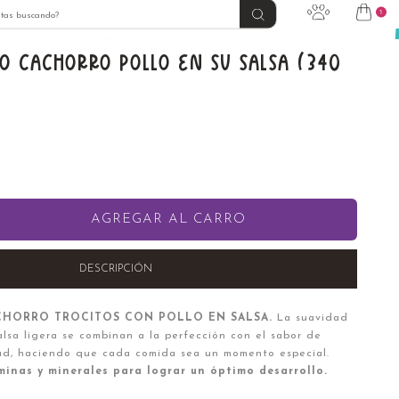
1
O CACHORRO POLLO EN SU SALSA (340
AGREGAR AL CARRO
DESCRIPCIÓN
CHORRO TROCITOS CON POLLO EN SALSA.
La suavidad
salsa ligera se combinan a la perfección con el sabor de
ad, haciendo que cada comida sea un momento especial.
inas y minerales para lograr un óptimo desarrollo.