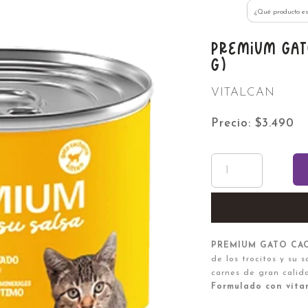
Despachos a toda la Región de Aysén
PREMIUM GAT
G)
VITALCAN
Precio: $3.490
PREMIUM GATO CA
de los trocitos y su 
carnes de gran calid
Formulado con vitam