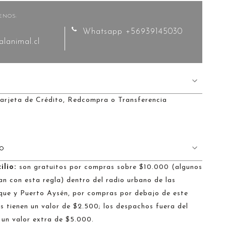
ENOS:
Whatsapp +56939145030
lanimal.cl
arjeta de Crédito, Redcompra o Transferencia
HO
ilio:
son gratuitos por compras sobre $10.000 (algunos
n con esta regla) dentro del radio urbano de las
que y Puerto Aysén, por compras por debajo de este
 tienen un valor de $2.500; los despachos fuera del
 un valor extra de $5.000.