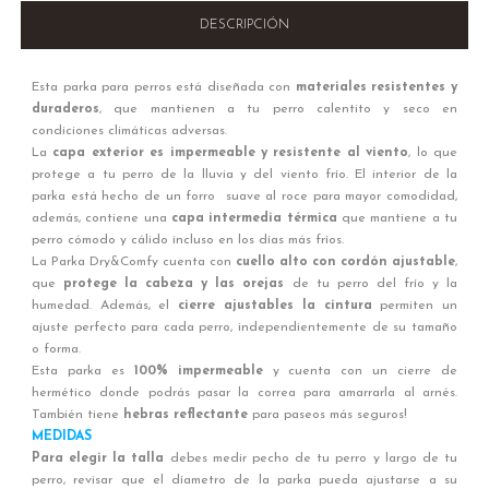
DESCRIPCIÓN
Esta parka para perros está diseñada con
materiales resistentes y
duraderos
, que mantienen a tu perro calentito y seco en
condiciones climáticas adversas.
La
capa exterior es impermeable y resistente al viento
, lo que
protege a tu perro de la lluvia y del viento frío. El interior de la
parka está hecho de un forro suave al roce para mayor comodidad,
además, contiene una
capa intermedia térmica
que mantiene a tu
perro cómodo y cálido incluso en los días más fríos.
La Parka Dry&Comfy cuenta con
cuello alto con cordón ajustable
,
que
protege la cabeza y las orejas
de tu perro del frío y la
humedad. Además, el
cierre ajustables la cintura
permiten un
ajuste perfecto para cada perro, independientemente de su tamaño
o forma.
Esta parka es
100% impermeable
y cuenta con un cierre de
hermético donde podrás pasar la correa para amarrarla al arnés.
También tiene
hebras reflectante
para paseos más seguros!
MEDIDAS
Para elegir la talla
debes medir pecho de tu perro y largo de tu
perro, revisar que el díametro de la parka pueda ajustarse a su