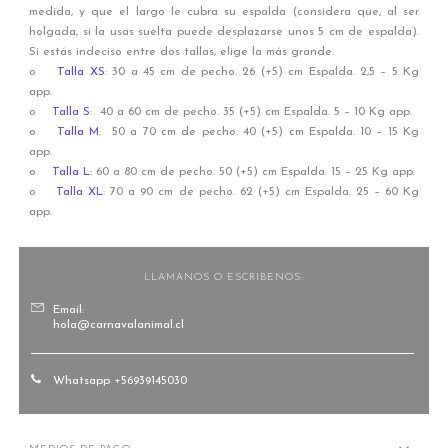
medida, y que el largo le cubra su espalda (considera que, al ser
holgada, si la usas suelta puede desplazarse unos 5 cm de espalda).
Si estás indeciso entre dos tallas, elige la más grande.
o
Talla XS
: 30 a 45 cm de pecho. 26 (+5) cm Espalda. 2,5 – 5 Kg
app.
o
Talla S
: 40 a 60 cm de pecho. 35 (+5) cm Espalda. 5 – 10 Kg app.
o
Talla M
: 50 a 70 cm de pecho. 40 (+5) cm Espalda. 10 – 15 Kg
app.
o
Talla L:
60 a 80 cm de pecho. 50 (+5) cm Espalda. 15 – 25 Kg app.
o
Talla XL
: 70 a 90 cm de pecho. 62 (+5) cm Espalda. 25 – 60 Kg
app.
LLAMANOS O ESCRIBENOS:
Email:
hola@carnavalanimal.cl
Whatsapp +56939145030