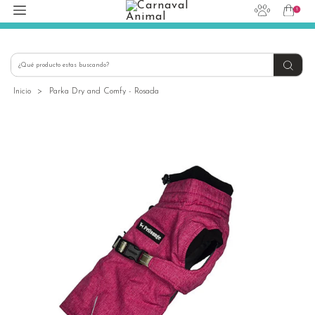
1
hola@carnavalanimal.cl
+56939145030
Inicio
>
Parka Dry and Comfy - Rosada