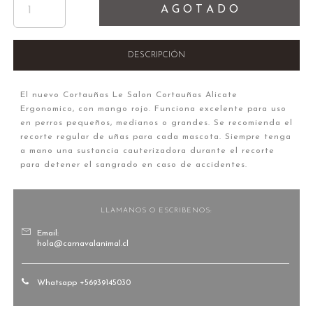
A G O T A D O
DESCRIPCIÓN
El nuevo
Cortauñas Le Salon Cortauñas Alicate
Ergonomico, con mango rojo.
Funciona excelente para uso
en perros pequeños, medianos o grandes.
Se recomienda el
recorte regular de uñas para cada mascota.
Siempre tenga
a mano una sustancia cauterizadora durante el recorte
para detener el sangrado en caso de accidentes.
LLAMANOS O ESCRIBENOS:
Email:
hola@carnavalanimal.cl
Whatsapp +56939145030