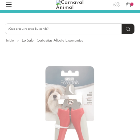
1
hola@carnavalanimal.cl
+56939145030
Inicio
>
Le Salon Cortauñas Alicate Ergonomico