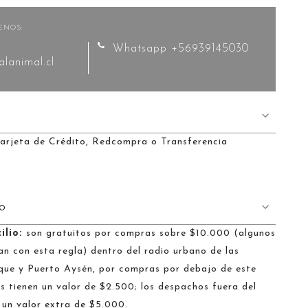
ENOS:
Whatsapp +56939145030
lanimal.cl
arjeta de Crédito, Redcompra o Transferencia
HO
ilio:
son gratuitos por compras sobre $10.000 (algunos
n con esta regla) dentro del radio urbano de las
que y Puerto Aysén, por compras por debajo de este
 tienen un valor de $2.500; los despachos fuera del
 un valor extra de $5.000.