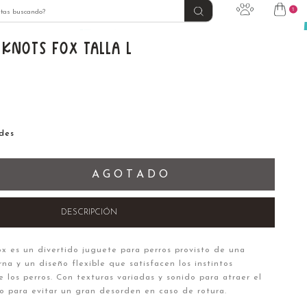
1
KNOTS FOX TALLA L
des
A G O T A D O
DESCRIPCIÓN
x es un divertido juguete para perros provisto de una
a y un diseño flexible que satisfacen los instintos
 los perros. Con texturas variadas y sonido para atraer el
mo para evitar un gran desorden en caso de rotura.