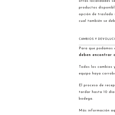
otras localidades s
productos disponibl
opción de traslado 
cual también se deb
CAMBIOS Y DEVOLUC
Para que podamos ef
deben encontrar c
Todos los cambios y
equipo haya corrob
El proceso de recep
tardar hasta 10 día
bodega.
Más información aq