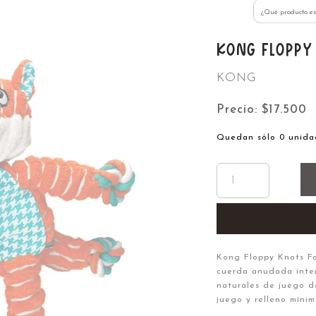
Despachos a toda la Región de Aysén
KONG FLOPPY 
KONG
Precio: $17.500
Quedan sólo 0 unida
Kong Floppy Knots Fo
cuerda anudada intern
naturales de juego de
juego y relleno míni