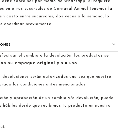
e debe coordinar por medio de Whatsapp. Si requiere
es en otras sucursales de Carnaval Animal tenemos la
sin costo entre sucursales, dos veces a la semana, lo
e coordinar previamente.
IONES
ectuar el cambio o la devolución, los productos se
on su empaque original y sin uso.
 devoluciones serán autorizados una vez que nuestro
orado las condiciones antes mencionadas.
ción y aprobación de un cambio y/o devolución, puede
s hábiles desde que recibimos tu producto en nuestra
uí.