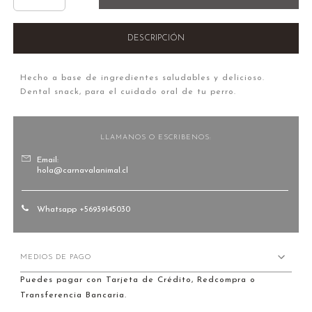
DESCRIPCIÓN
Hecho a base de ingredientes saludables y delicioso.
Dental snack, para el cuidado oral de tu perro.
LLAMANOS O ESCRIBENOS:
Email:
hola@carnavalanimal.cl
Whatsapp +56939145030
MEDIOS DE PAGO
Puedes pagar con Tarjeta de Crédito, Redcompra o
Transferencia Bancaria.