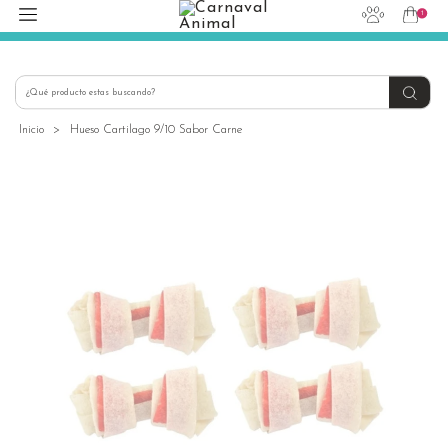
1
hola@carnavalanimal.cl
+56939145030
Inicio
>
Hueso Cartilago 9/10 Sabor Carne