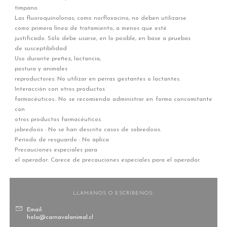
tímpano.
Las fluoroquinolonas, como norfloxacino, no deben utilizarse
como primera línea de tratamiento, a menos que esté
justificado. Sólo debe usarse, en lo posible, en base a pruebas
de susceptibilidad
Uso durante preñez, lactancia,
postura y animales
reproductores: No utilizar en perras gestantes o lactantes.
Interacción con otros productos
farmacéuticos.: No se recomienda administrar en forma concomitante
con
otros productos farmacéuticos.
jobredosis : No se han descrito casos de sobredosis.
Periodo de resguardo : No aplica
Precauciones especiales para
el operador: Carece de precauciones especiales para el operador.
LLAMANOS O ESCRIBENOS:
Email:
hola@carnavalanimal.cl