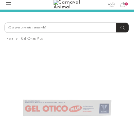
1
hola@carnavalanimal.cl
+56939145030
Inicio
>
Gel Ótico Plus