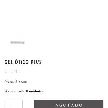
GEL ÓTICO PLUS
CHEMIE
Precio: $13.500
Quedan sólo 0 unidades
A G O T A D O