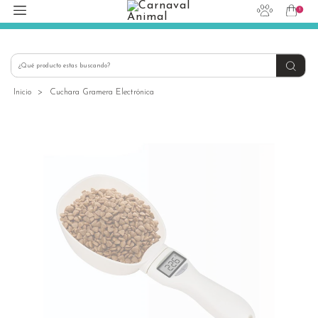
1
hola@carnavalanimal.cl
+56939145030
Inicio
>
Cuchara Gramera Electrónica