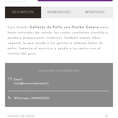
DESCRIPCIÓN
INGREDIENTES
BENEFICIOS
Cats Snacks
Galletas de Pollo con Hierba Gatera
tiene
hojas naturales de catnip, las cuales contienen clorofila y
ayuda a proporcionar vitaminas. También tienen fibra
vegetal, lo que ayuda a los gatitos a eliminar bolas de
pelos, fomenta el ejercicio y ayuda a los gatos con el
control del peso.
LLAMANOS O ESCRIBENOS:
Email:
hola@carnavalanimal.cl
Whatsapp +56939145030
MEDIOS DE PAGO