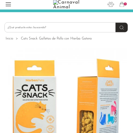
1
hola@carnavalanimal.cl
+56939145030
Inicio
>
Cats Snack Galletas de Pollo con Hierba Gatera