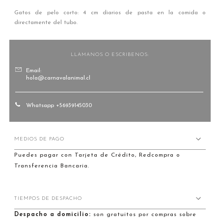
Gatos de pelo corto: 4 cm diarios de pasta en la comida o
directamente del tubo.
LLAMANOS O ESCRIBENOS:
Email:
hola@carnavalanimal.cl
Whatsapp +56939145030
MEDIOS DE PAGO
Puedes pagar con Tarjeta de Crédito, Redcompra o
Transferencia Bancaria.
TIEMPOS DE DESPACHO
Despacho a domicilio:
son gratuitos por compras sobre