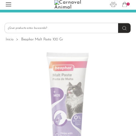
1
hola@carnavalanimal.cl
+56939145030
Inicio
>
Beaphar Malt Pasta 100 Gr