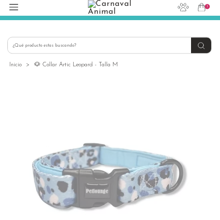
1
hola@carnavalanimal.cl
+56939145030
Inicio
>
🐶 Collar Artic Leopard - Talla M