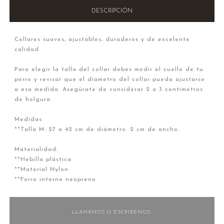
DESCRIPCIÓN
Collares suaves, ajustables, duraderos y de excelente
calidad.
Para elegir la talla del collar debes medir el cuello de tu
perro y revisar que el díametro del collar pueda ajustarse
a esa medida. Asegúrate de considerar 2 a 3 centimetros
de holgura.
Medidas:
**Talla M: 27 a 42 cm de diámetro. 2 cm de ancho.
Materialidad:
**Hebilla plástica
**Material Nylon
**Forro interno neopreno
LLAMANOS O ESCRIBENOS: