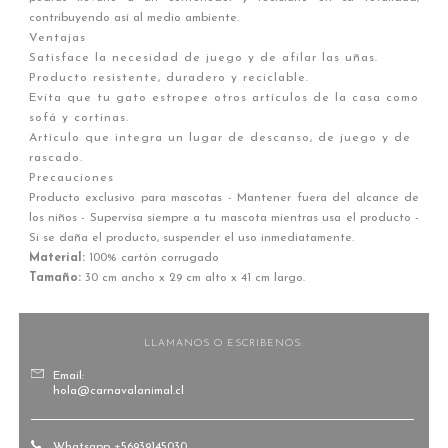
contribuyendo así al medio ambiente.
Ventajas
Satisface la necesidad de juego y de afilar las uñas.
Producto resistente, duradero y reciclable.
Evita que tu gato estropee otros artículos de la casa como
sofá y cortinas.
Artículo que integra un lugar de descanso, de juego y de
rascado.
Precauciones
Producto exclusivo para mascotas - Mantener fuera del alcance de
los niños - Supervisa siempre a tu mascota mientras usa el producto -
Si se daña el producto, suspender el uso inmediatamente.
Material:
100% cartón corrugado
Tamaño:
30 cm ancho x 29 cm alto x 41 cm largo.
LLAMANOS O ESCRIBENOS:
Email:
hola@carnavalanimal.cl
Whatsapp +56939145030