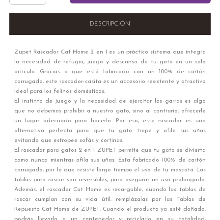
DESCRIPCIÓN
Zupet Rascador Cat Home 2 en 1
es un práctico sistema que integra
la necesidad de refugio, juego y descanso de tu gato en un solo
artículo. Gracias a que está fabricado con un 100% de cartón
corrugado, este rascador-casita es un accesorio resistente y atractivo
ideal para los felinos domésticos.
El instinto de juego y la necesidad de ejercitar las garras es algo
que no debemos prohibir a nuestro gato, sino al contrario, ofrecerle
un lugar adecuado para hacerlo. Por eso, este rascador es una
alternativa perfecta para que tu gato trepe y afile sus uñas
evitando que estropee sofás y cortinas.
El rascador para gatos 2 en 1 ZUPET permite que tu gato se divierta
como nunca mientras afila sus uñas. Esta fabricado 100% de cartón
corrugado, por lo que resiste largo tiempo el uso de tu mascota. Las
tablas para rascar son reversibles, para asegurar un uso prolongado.
Además, el rascador Cat Home es recargable, cuando las tablas de
rascar cumplan con su vida útil, remplázalas por las Tablas de
Repuesto Cat Home de ZUPET. Cuando el producto ya esté dañado,
podrás llevarlo a un contenedor y reciclarlo en su totalidad,