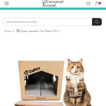
1
hola@carnavalanimal.cl
+56939145030
Inicio
>
🐱 Zupet rascador Cat Home 2 En 1