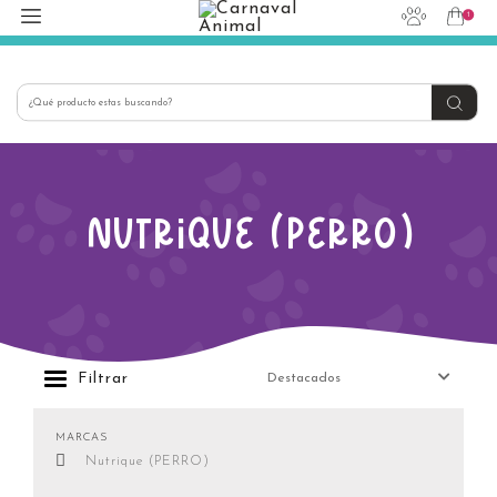
1
hola@carnavalanimal.cl
+56939145030
Nutrique (PERRO)
Filtrar
MARCAS
Nutrique (PERRO)