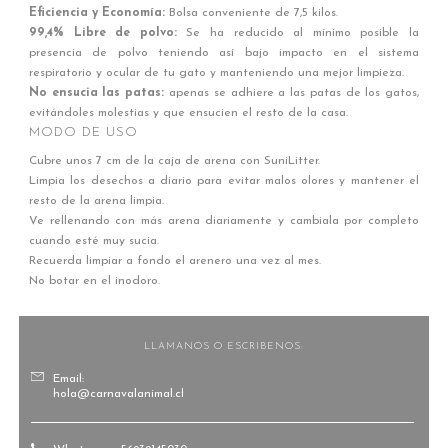
Eficiencia y Economía:
Bolsa conveniente de 7,5 kilos.
99,4% Libre de polvo:
Se ha reducido al mínimo posible la
presencia de polvo teniendo así bajo impacto en el sistema
respiratorio y ocular de tu gato y manteniendo una mejor limpieza.
No ensucia las patas:
apenas se adhiere a las patas de los gatos,
evitándoles molestias y que ensucien el resto de la casa.
MODO DE USO
Cubre unos 7 cm de la caja de arena con SuniLitter.
Limpia los desechos a diario para evitar malos olores y mantener el
resto de la arena limpia.
Ve rellenando con más arena diariamente y cambiala por completo
cuando esté muy sucia.
Recuerda limpiar a fondo el arenero una vez al mes.
No botar en el inodoro.
LLAMANOS O ESCRIBENOS:
Email:
hola@carnavalanimal.cl