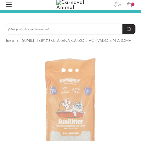
1
hola@carnavalanimal.cl
+56939145030
Inicio
>
SUNILITTER® 7.5KG ARENA CARBÓN ACTIVADO SIN AROMA