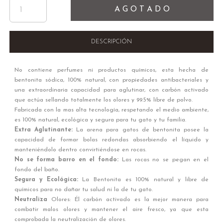
A G O T A D O
DESCRIPCIÓN
No contiene perfumes ni productos químicos, esta hecha de
bentonita sódica, 100% natural, con propiedades antibacteriales y
una extraordinaria capacidad para aglutinar, con carbón activado
que actúa sellando totalmente los olores y 99.5% libre de polvo.
Fabricada con la mas alta tecnología, respetando el medio ambiente,
es 100% natural, ecológica y segura para tu gato y tu familia.
Extra Aglutinante:
La arena para gatos de bentonita posee la
capacidad de formar bolas redondas absorbiendo el líquido y
manteniéndolo dentro convirtiéndose en rocas.
No se forma barro en el fondo:
Las rocas no se pegan en el
fondo del baño.
Segura y Ecológica:
La Bentonita es 100% natural y libre de
químicos para no dañar tu salud ni la de tu gato.
Neutraliza
Olores:
Él carbón activado es la mejor manera para
combatir malos olores y mantener el aire fresco, ya que esta
comprobada la neutralización de olores.