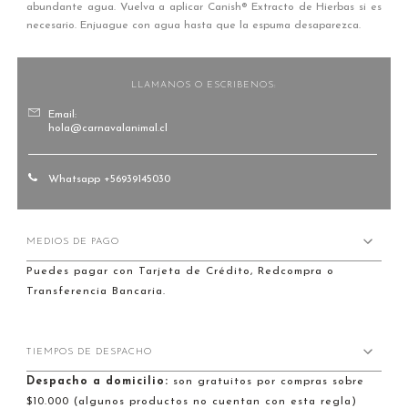
abundante agua. Vuelva a aplicar Canish® Extracto de Hierbas si es
necesario. Enjuague con agua hasta que la espuma desaparezca.
LLAMANOS O ESCRIBENOS:
Email:
hola@carnavalanimal.cl
Whatsapp +56939145030
MEDIOS DE PAGO
Puedes pagar con Tarjeta de Crédito, Redcompra o
Transferencia Bancaria.
TIEMPOS DE DESPACHO
Despacho a domicilio:
son gratuitos por compras sobre
$10.000 (algunos productos no cuentan con esta regla)