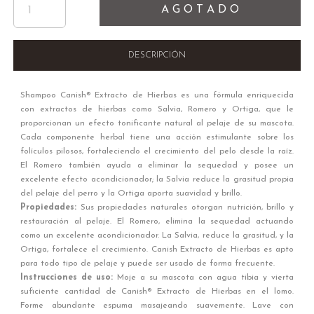
A G O T A D O
DESCRIPCIÓN
Shampoo Canish® Extracto de Hierbas es una fórmula enriquecida
con extractos de hierbas como Salvia, Romero y Ortiga, que le
proporcionan un efecto tonificante natural al pelaje de su mascota.
Cada componente herbal tiene una acción estimulante sobre los
folículos pilosos, fortaleciendo el crecimiento del pelo desde la raíz.
El Romero también ayuda a eliminar la sequedad y posee un
excelente efecto acondicionador; la Salvia reduce la grasitud propia
del pelaje del perro y la Ortiga aporta suavidad y brillo.
Propiedades:
Sus propiedades naturales otorgan nutrición, brillo y
restauración al pelaje. El Romero, elimina la sequedad actuando
como un excelente acondicionador. La Salvia, reduce la grasitud, y la
Ortiga, fortalece el crecimiento. Canish Extracto de Hierbas es apto
para todo tipo de pelaje y puede ser usado de forma frecuente.
Instrucciones de uso:
Moje a su mascota con agua tibia y vierta
suficiente cantidad de Canish® Extracto de Hierbas en el lomo.
Forme abundante espuma masajeando suavemente. Lave con