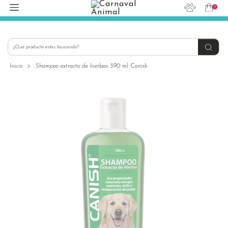
1
hola@carnavalanimal.cl
+56939145030
Inicio
>
Shampoo extracto de hierbas 390 ml Canish