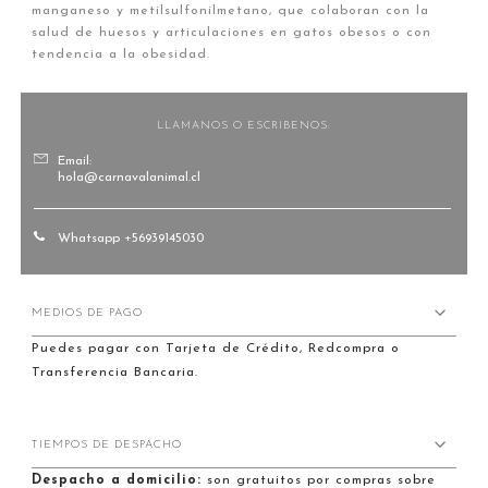
manganeso y metilsulfonilmetano, que colaboran con la
salud de huesos y articulaciones en gatos obesos o con
tendencia a la obesidad.
LLAMANOS O ESCRIBENOS:
Email:
hola@carnavalanimal.cl
Whatsapp +56939145030
MEDIOS DE PAGO
Puedes pagar con Tarjeta de Crédito, Redcompra o
Transferencia Bancaria.
TIEMPOS DE DESPACHO
Despacho a domicilio:
son gratuitos por compras sobre