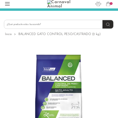
1
hola@carnavalanimal.cl
+56939145030
Inicio
>
BALANCED GATO CONTROL PESO/CASTRADO (2 kg)